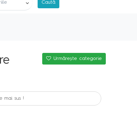
re
Urmărește categorie
e mai sus !