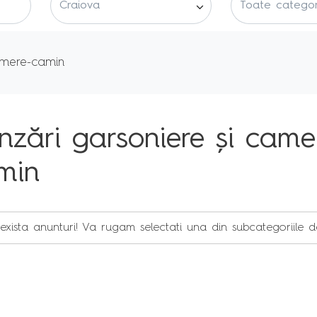
camere-camin
nzări garsoniere și came
min
exista anunturi! Va rugam selectati una din subcategoriile d