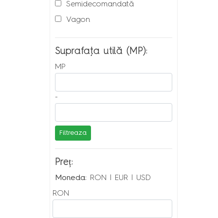
Semidecomandată
Vagon
Suprafaţa utilă (MP):
MP
-
Filtreaza
Preț:
Moneda:
RON
|
EUR
|
USD
RON