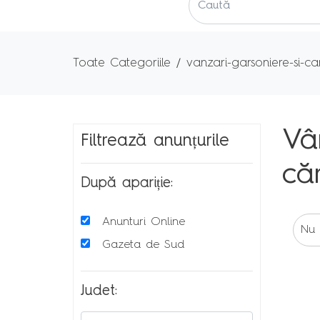
Toate Categoriile
vanzari-garsoniere-si-
Vâ
Filtrează anunțurile
că
După apariție:
Anunturi Online
Nu 
Gazeta de Sud
Judet: